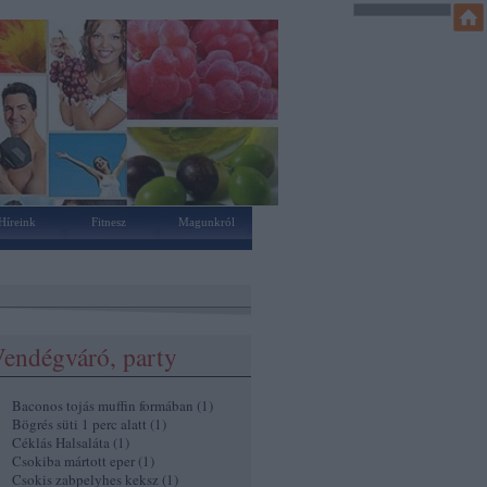
Híreink
Fitnesz
Magunkról
endégváró, party
Baconos tojás muffin formában
(
1
)
Bögrés süti 1 perc alatt
(
1
)
Céklás Halsaláta
(
1
)
Csokiba mártott eper
(
1
)
Csokis zabpelyhes keksz
(
1
)