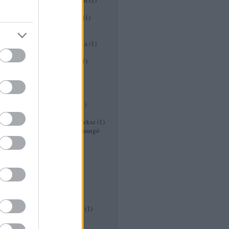
Édesburgonya-cukkini tócsni
(
1
)
Édesköménysaláta
(
1
)
Egészséges koktél receptek
(
1
)
eper kenyér recept
(
1
)
eper turmix
(
1
)
Epres diós gorgonzolás saláta
(
1
)
epres joghurt
(
1
)
Epres üdítő gyömbérsörrel
(
1
)
Falafel recept
(
1
)
feketeszeder lekvár
(
1
)
Fekete limonádé
(
1
)
Fokhagyma tinktúra
(
1
)
fusilli kagylóval borsóval
(
1
)
Gersli recept
(
1
)
Gluténmentes Chia magos keksz
(
1
)
Gluténmentes és tejmentes mangó
turmix
(
1
)
Görögdinnyés limonádé
(
1
)
Görögdinnye torta
(
1
)
grapfruit banánnal
(
1
)
Gyors diétás pizza
(
1
)
Gyors paleo hurka
(
1
)
Gyümölcsbólé recept
(
1
)
Gyümölcsleves diétás
(
1
)
Gyümölcssaláta ananászban
(
1
)
Gyümölcs saslik
(
1
)
halloween receptek
(
1
)