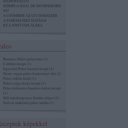
HAJNÖVESZTŐ
SZIMPLA H2O2, DE MI MINDENRE
JÓ?
A GYÖMBÉR AZ ÚJ CSODASZER
A FAHÉJAS MÉZ HATÁSAI
EZ A JÖVŐ TÁPLÁLÉKA
aleo
Banános Paleo palacsinta
(
1
)
Cobbler recept
(
1
)
Egyszerű Paleo kenyér recept
(
1
)
Nyers vegan paleo karácsonyi süti
(
1
)
Paleo céklás fasírt
(
1
)
Paleó csiga tészta recept
(
1
)
Paleo kókuszos banános keksz recept
(
1
)
Sült édesburgonya (batáta chips)
(
1
)
Szilvás máktorta paleo módra
(
1
)
eceptek képekkel