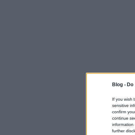
Blog -
Do 
If you wish 
sensitive in
confirm you
continue se
information 
further disc