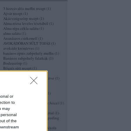
3 hozzávalós muffin recept
(
1
)
Ajvár recept
(
1
)
Akácvirágszörp recept
(
1
)
Alma-rózsa leveles tésztából
(
1
)
Alma répa cékla saláta
(
1
)
alma saláta
(
1
)
Ananászos csirkemell
(
1
)
AVOKÁDÓBAN SÜLT TOJÁS
(
1
)
avokádó krémleves
(
1
)
banános epres zabpehely muffin
(
1
)
Banános zabpehely falatkák
(
1
)
Bodzaszörp
(
1
)
Bögrés süti recept
(
1
)
borscs
(
1
)
Brokkoli és karfiol csőben sütve
(
1
)
céklasaláta
(
1
)
céklás palacsinta
(
1
)
Céklás pulyka fasírt recept
(
1
)
sonal or
cékla chips
(
1
)
ection to
Cékla vérnaranccsal (Vámpír Juice)
(
1
)
Chowder
(
1
)
ou may
cseresznyekompót kecskesajttal
(
1
)
 personal
Cseresznyés/Meggyes Chia puding
out of the
recept
(
1
)
 downstream
Cseresznyés kecskesajtos rukkola