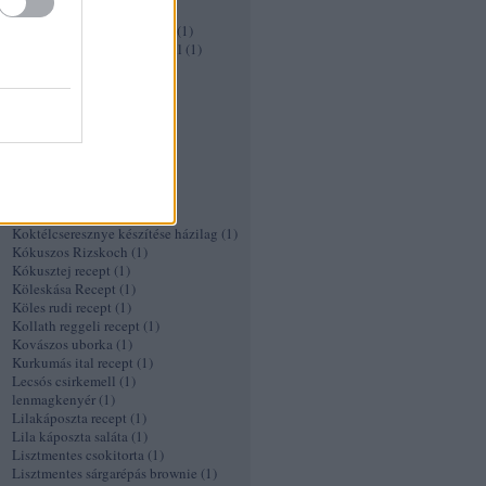
Ír kávé
(
1
)
Ízletes pirított zöldségköret
(
1
)
Joghurtban pácolt csirkemell
(
1
)
Kacsasült
(
1
)
kagylóleves
(
1
)
káposztaleves
(
1
)
Káposztasaláta retekkel és
graipefruittal
(
1
)
Karfiol pizza recept
(
1
)
Karfiol Popcorn
(
1
)
KFC csirke recept
(
1
)
Kocsonya recept
(
1
)
Koktélcseresznye készítése házilag
(
1
)
Kókuszos Rizskoch
(
1
)
Kókusztej recept
(
1
)
Köleskása Recept
(
1
)
Köles rudi recept
(
1
)
Kollath reggeli recept
(
1
)
Kovászos uborka
(
1
)
Kurkumás ital recept
(
1
)
Lecsós csirkemell
(
1
)
lenmagkenyér
(
1
)
Lilakáposzta recept
(
1
)
Lila káposzta saláta
(
1
)
Lisztmentes csokitorta
(
1
)
Lisztmentes sárgarépás brownie
(
1
)