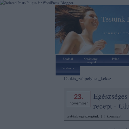
Testünk-
Egészséges életmó
Fooldal
Karácsonyi
Paleo
receptek
Facebook
Csokis_zabpelyhes_keksz
Egészséges
23.
november
recept - Gl
testünk-egészségünk
|
1
komment