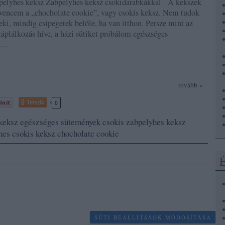
bpelyhes keksz Zabpelyhes keksz csokidarabkákkal A kekszek
vencem a „chocholate cookie”, vagy csokis keksz. Nem tudok
neki, mindig csipegetek belőle, ha van itthon. Persze mint az
táplálkozás híve, a házi sütiket próbálom egészséges
k…
tovább »
Tetszik
0
keksz
egészséges sütemények
csokis zabpelyhes keksz
hes csokis keksz
chocholate cookie
É
SÜTI BEÁLLÍTÁSOK MÓDOSÍTÁSA