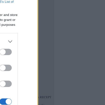
saláta
(
1
)
B’s List of
cseresznye turmix
(
1
)
Csicsóka chips recept
(
1
)
Csicsóka tócsni
(
1
)
er and store
csirkesaláta
(
1
)
to grant or
csirke tagine
(
1
)
ed purposes
Csodaital recept
(
1
)
Csokis Eper
(
1
)
csokoládé martini
(
1
)
csokoládé torta
(
2
)
Cukkínileves
(
1
)
cukkinis brownie
(
1
)
cukkini chips
(
1
)
diabetikus lekvár főzés
(
1
)
diabetikus marcipán
(
1
)
Diétás birsalmalekvár
(
1
)
Diétás eperhab
(
1
)
Diétás fagyik
(
1
)
Diétás forralt bor
(
1
)
Diétás húsvéti kalács
(
1
)
Diétás kókuszgolyó
(
1
)
Diétás mézeskalács
(
1
)
Diétás Pavlova
(
1
)
Diós Ostya Recep
(
1
)
ECETES RESZELT TORMA RECEPT
(
1
)