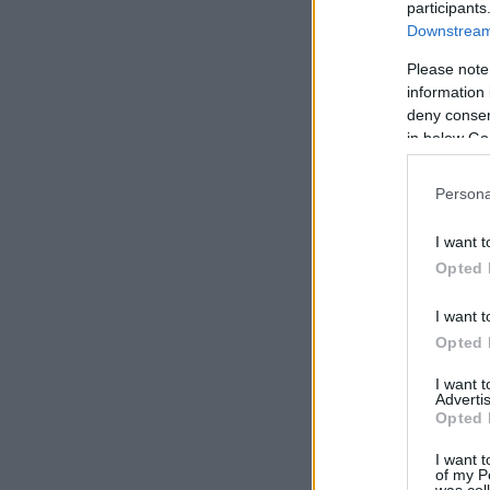
participants
Downstream 
Please note
information 
deny consent
in below Go
Persona
I want t
Opted 
I want t
Opted 
I want 
Advertis
Opted 
I want t
of my P
was col