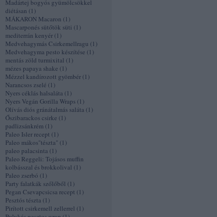
Madártej bogyós gyümölcsökkel
diétásan
(
1
)
MÁKARON Macaron
(
1
)
Mascarponés sütőtök süti
(
1
)
mediterrán kenyér
(
1
)
Medvehagymás Csirkemellragu
(
1
)
Medvehagyma pesto készítése
(
1
)
mentás zöld turmixital
(
1
)
mézes papaya shake
(
1
)
Mézzel kandírozott gyömbér
(
1
)
Narancsos zselé
(
1
)
Nyers céklás halsaláta
(
1
)
Nyers Vegán Gorilla Wraps
(
1
)
Olívás diós gránátalmás saláta
(
1
)
Őszibarackos csirke
(
1
)
padlizsánkrém
(
1
)
Paleo Isler recept
(
1
)
Paleo mákos"tészta"
(
1
)
paleo palacsinta
(
1
)
Paleo Reggeli: Tojásos muffin
kolbásszal és brokkolival
(
1
)
Paleo zserbó
(
1
)
Party falatkák szőlőből
(
1
)
Pegan Csevapcsicsa recept
(
1
)
Pesztós tészta
(
1
)
Pirított csirkemell zellerrel
(
1
)
Pulykás pesztos wrap
(
1
)