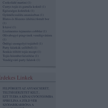
Csokoládé martini
(
1
)
Currys tojás és garnéla koktél
(
1
)
Egészséges koktélok
(
1
)
Gyümölcssaláta ananászban
(
1
)
Illatos és fűszeres (diétás) forralt bor
(
1
)
Ír kávé
(
1
)
Lisztmentes tejmentes cobbler
(
1
)
Olívabogyó pingvinek vendégvárásra
(
1
)
Ördögi szemgolyó tojásból
(
1
)
Party falatkák szőlőből
(
1
)
Sonkás töltött tojás recept
(
1
)
Tojás hóember készítése
(
1
)
Vendégváró party falatok
(
1
)
rdekes Linkek
FELPÖRGETI AZ ANYAGCSERÉT,
TELTSÉGÉRZETET KELT...
EZT TUDJA A KÍNAI GYÓGYGOMBA
SPIRULINA A ZÖLD VÉR
SZÓDABIKARBÓNA A