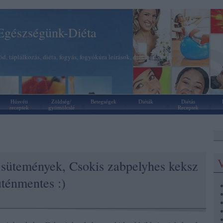
Egészségünk-Diéta
d, táplálkozás, diéta, fogyás, fogyókúra leírások, diétás receptek
Húsvéti
Zöldség/
Betegségek
Diéták
Diétás
receptek
gyümölcslé
Receptek
V
 sütemények, Csokis zabpelyhes keksz
uténmentes :)