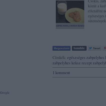
Csokis, za
közül a ked
ellenállni 
egészséges 
süteménye
Címkék:
egészséges
zabpelyhes 
zabpelyhes keksz recept
zabpely
1
komment
Google