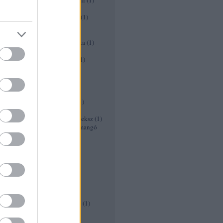
Édesburgonya-cukkini tócsni
(
1
)
Édesköménysaláta
(
1
)
Egészséges koktél receptek
(
1
)
eper kenyér recept
(
1
)
eper turmix
(
1
)
Epres diós gorgonzolás saláta
(
1
)
epres joghurt
(
1
)
Epres üdítő gyömbérsörrel
(
1
)
Falafel recept
(
1
)
feketeszeder lekvár
(
1
)
Fekete limonádé
(
1
)
Fokhagyma tinktúra
(
1
)
fusilli kagylóval borsóval
(
1
)
Gersli recept
(
1
)
Gluténmentes Chia magos keksz
(
1
)
Gluténmentes és tejmentes mangó
turmix
(
1
)
Görögdinnyés limonádé
(
1
)
Görögdinnye torta
(
1
)
grapfruit banánnal
(
1
)
Gyors diétás pizza
(
1
)
Gyors paleo hurka
(
1
)
Gyümölcsbólé recept
(
1
)
Gyümölcsleves diétás
(
1
)
Gyümölcssaláta ananászban
(
1
)
Gyümölcs saslik
(
1
)
halloween receptek
(
1
)