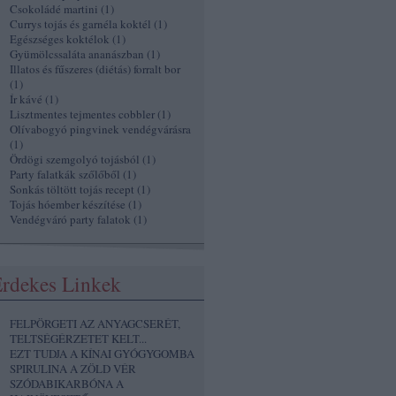
Csokoládé martini
(
1
)
Currys tojás és garnéla koktél
(
1
)
Egészséges koktélok
(
1
)
Gyümölcssaláta ananászban
(
1
)
Illatos és fűszeres (diétás) forralt bor
(
1
)
Ír kávé
(
1
)
Lisztmentes tejmentes cobbler
(
1
)
Olívabogyó pingvinek vendégvárásra
(
1
)
Ördögi szemgolyó tojásból
(
1
)
Party falatkák szőlőből
(
1
)
Sonkás töltött tojás recept
(
1
)
Tojás hóember készítése
(
1
)
Vendégváró party falatok
(
1
)
rdekes Linkek
FELPÖRGETI AZ ANYAGCSERÉT,
TELTSÉGÉRZETET KELT...
EZT TUDJA A KÍNAI GYÓGYGOMBA
SPIRULINA A ZÖLD VÉR
SZÓDABIKARBÓNA A