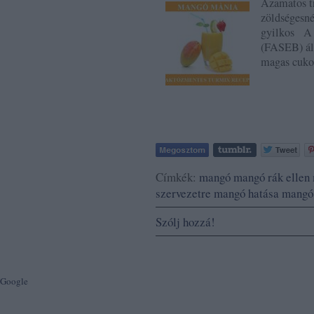
Azamatos t
zöldségesné
gyilkos A 
(FASEB) ált
magas cuko
Címkék:
mangó
mangó rák ellen
szervezetre
mangó hatása
mangó 
Szólj hozzá!
Google