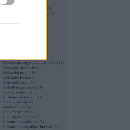
Ír kávé
(
1
)
Ízletes pirított zöldségköret
(
1
)
Joghurtban pácolt csirkemell
(
1
)
Kacsasült
(
1
)
kagylóleves
(
1
)
káposztaleves
(
1
)
Káposztasaláta retekkel és
graipefruittal
(
1
)
Karfiol pizza recept
(
1
)
Karfiol Popcorn
(
1
)
KFC csirke recept
(
1
)
Kocsonya recept
(
1
)
Koktélcseresznye készítése házilag
(
1
)
Kókuszos Rizskoch
(
1
)
Kókusztej recept
(
1
)
Köleskása Recept
(
1
)
Köles rudi recept
(
1
)
Kollath reggeli recept
(
1
)
Kovászos uborka
(
1
)
Kurkumás ital recept
(
1
)
Lecsós csirkemell
(
1
)
lenmagkenyér
(
1
)
Lilakáposzta recept
(
1
)
Lila káposzta saláta
(
1
)
Lisztmentes csokitorta
(
1
)
Lisztmentes sárgarépás brownie
(
1
)