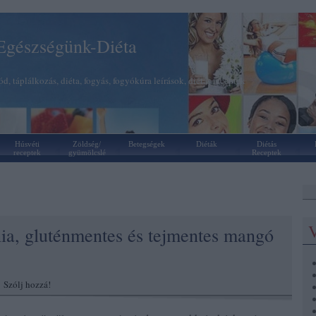
Egészségünk-Diéta
d, táplálkozás, diéta, fogyás, fogyókúra leírások, diétás receptek
Húsvéti
Zöldség/
Betegségek
Diéták
Diétás
receptek
gyümölcslé
Receptek
V
a, gluténmentes és tejmentes mangó
|
Szólj hozzá!