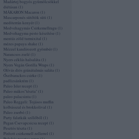
Madártej bogyós gyümölcsökkel
diétásan
(
1
)
MÁKARON Macaron
(
1
)
Mascarponés sütőtök süti
(
1
)
mediterrán kenyér
(
1
)
Medvehagymás Csirkemellragu
(
1
)
Medvehagyma pesto készítése
(
1
)
mentás zöld turmixital
(
1
)
mézes papaya shake
(
1
)
Mézzel kandírozott gyömbér
(
1
)
Narancsos zselé
(
1
)
Nyers céklás halsaláta
(
1
)
Nyers Vegán Gorilla Wraps
(
1
)
Olívás diós gránátalmás saláta
(
1
)
Őszibarackos csirke
(
1
)
padlizsánkrém
(
1
)
Paleo Isler recept
(
1
)
Paleo mákos"tészta"
(
1
)
paleo palacsinta
(
1
)
Paleo Reggeli: Tojásos muffin
kolbásszal és brokkolival
(
1
)
Paleo zserbó
(
1
)
Party falatkák szőlőből
(
1
)
Pegan Csevapcsicsa recept
(
1
)
Pesztós tészta
(
1
)
Pirított csirkemell zellerrel
(
1
)
Pulykás pesztos wrap
(
1
)