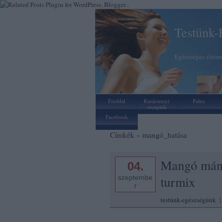
Testünk-
Egészséges életmó
Fooldal
Karácsonyi
Paleo
receptek
Facebook
Címkék
»
mangó_hatása
Mangó máni
04.
szeptembe
turmix
r
testünk-egészségünk