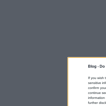
Blog -
Do 
If you wish 
sensitive in
confirm you
continue se
information 
further disc