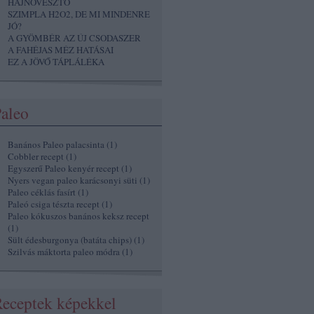
HAJNÖVESZTŐ
SZIMPLA H2O2, DE MI MINDENRE
JÓ?
A GYÖMBÉR AZ ÚJ CSODASZER
A FAHÉJAS MÉZ HATÁSAI
EZ A JÖVŐ TÁPLÁLÉKA
aleo
Banános Paleo palacsinta
(
1
)
Cobbler recept
(
1
)
Egyszerű Paleo kenyér recept
(
1
)
Nyers vegan paleo karácsonyi süti
(
1
)
Paleo céklás fasírt
(
1
)
Paleó csiga tészta recept
(
1
)
Paleo kókuszos banános keksz recept
(
1
)
Sült édesburgonya (batáta chips)
(
1
)
Szilvás máktorta paleo módra
(
1
)
eceptek képekkel