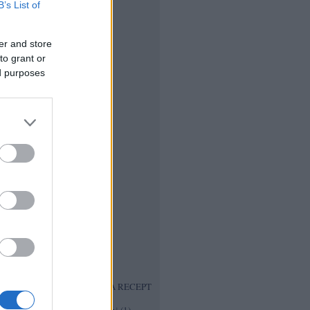
saláta
(
1
)
B’s List of
cseresznye turmix
(
1
)
Csicsóka chips recept
(
1
)
Csicsóka tócsni
(
1
)
er and store
csirkesaláta
(
1
)
to grant or
csirke tagine
(
1
)
ed purposes
Csodaital recept
(
1
)
Csokis Eper
(
1
)
csokoládé martini
(
1
)
csokoládé torta
(
2
)
Cukkínileves
(
1
)
cukkinis brownie
(
1
)
cukkini chips
(
1
)
diabetikus lekvár főzés
(
1
)
diabetikus marcipán
(
1
)
Diétás birsalmalekvár
(
1
)
Diétás eperhab
(
1
)
Diétás fagyik
(
1
)
Diétás forralt bor
(
1
)
Diétás húsvéti kalács
(
1
)
Diétás kókuszgolyó
(
1
)
Diétás mézeskalács
(
1
)
Diétás Pavlova
(
1
)
Diós Ostya Recep
(
1
)
ECETES RESZELT TORMA RECEPT
(
1
)