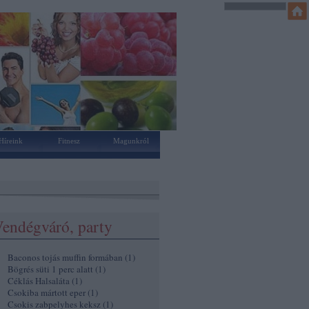
Híreink
Fitnesz
Magunkról
endégváró, party
Baconos tojás muffin formában
(
1
)
Bögrés süti 1 perc alatt
(
1
)
Céklás Halsaláta
(
1
)
Csokiba mártott eper
(
1
)
Csokis zabpelyhes keksz
(
1
)