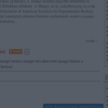
rópusi gyümölcs, a mangó minden nagyobb áruházban és
l felbukkan időnként. A Mangó, az új, cukorbetegség és a rák
Federation of American Societies for Experimental Biology
al ismertetett előzetes kutatási eredmények szerint a mangó
rtartalma…
tovább »
Tetszik
0
mangó turmix
mangó vércukorszint
mangó hatása a
hatásai
É
SÜTI BEÁLLÍTÁSOK MÓDOSÍTÁSA