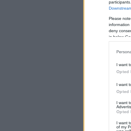
participants
Downstream 
Please note
information 
deny consent
in below Go
Persona
I want t
Opted 
I want t
Opted 
I want 
Advertis
Opted 
I want t
of my P
was col