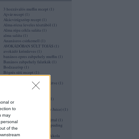
3 hozzávalós muffin recept
(
1
)
Ajvár recept
(
1
)
Akácvirágszörp recept
(
1
)
Alma-rózsa leveles tésztából
(
1
)
Alma répa cékla saláta
(
1
)
alma saláta
(
1
)
Ananászos csirkemell
(
1
)
AVOKÁDÓBAN SÜLT TOJÁS
(
1
)
avokádó krémleves
(
1
)
banános epres zabpehely muffin
(
1
)
Banános zabpehely falatkák
(
1
)
Bodzaszörp
(
1
)
Bögrés süti recept
(
1
)
borscs
(
1
)
Brokkoli és karfiol csőben sütve
(
1
)
céklasaláta
(
1
)
céklás palacsinta
(
1
)
Céklás pulyka fasírt recept
(
1
)
sonal or
cékla chips
(
1
)
ection to
Cékla vérnaranccsal (Vámpír Juice)
(
1
)
Chowder
(
1
)
ou may
cseresznyekompót kecskesajttal
(
1
)
 personal
Cseresznyés/Meggyes Chia puding
out of the
recept
(
1
)
 downstream
Cseresznyés kecskesajtos rukkola