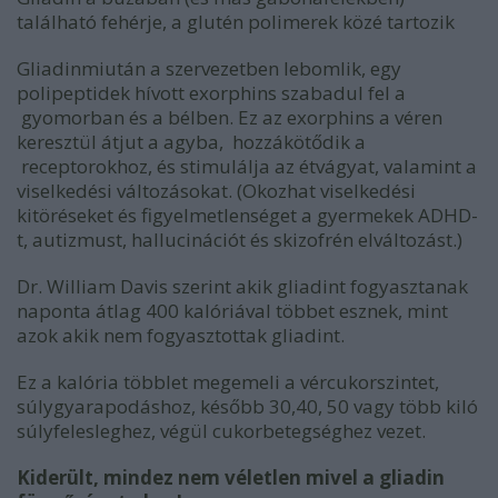
található fehérje, a glutén polimerek közé tartozik
Gliadinmiután a szervezetben lebomlik, egy
polipeptidek hívott exorphins szabadul fel a
gyomorban és a bélben. Ez az exorphins a véren
keresztül átjut a agyba, hozzákötődik a
receptorokhoz, és stimulálja az étvágyat, valamint a
viselkedési változásokat. (Okozhat viselkedési
kitöréseket és figyelmetlenséget a gyermekek ADHD-
t, autizmust, hallucinációt és skizofrén elváltozást.)
Dr. William Davis szerint akik gliadint fogyasztanak
naponta átlag 400 kalóriával többet esznek, mint
azok akik nem fogyasztottak gliadint.
Ez a kalória többlet megemeli a vércukorszintet,
súlygyarapodáshoz, később 30,40, 50 vagy több kiló
súlyfelesleghez, végül cukorbetegséghez vezet.
Kiderült, mindez nem véletlen mivel a gliadin