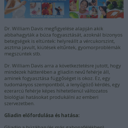
Dr. William Davis megfigyelése alapján akik
abbahagyták a búza fogyasztását, azoknál bizonyos
betegségek is eltüntek: helyreállt a vércukorszint,
asztma javult, kiütések eltűntek, gyomorproblémák
megszüntek stb.
Dr. William Davis arra a következtetésre jutott, hogy
mindezek hátterében a gliadin nevű fehérje áll,
aminek fogyasztása függőséget is okoz. Ez, egy
tudományos szempontból, a lenyűgöző kérdés, egy
ezerarcú fehérje képes hihetetlenül változatos
biológiai hatásokat produkálni az emberi
szervezetben.
Gliadin előfordulása és hatása:
Gliadin a búzában (és más gabonafélékben)