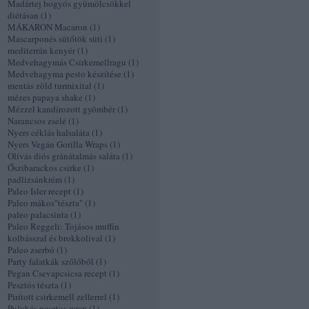
Madártej bogyós gyümölcsökkel
diétásan
(
1
)
MÁKARON Macaron
(
1
)
Mascarponés sütőtök süti
(
1
)
mediterrán kenyér
(
1
)
Medvehagymás Csirkemellragu
(
1
)
Medvehagyma pesto készítése
(
1
)
mentás zöld turmixital
(
1
)
mézes papaya shake
(
1
)
Mézzel kandírozott gyömbér
(
1
)
Narancsos zselé
(
1
)
Nyers céklás halsaláta
(
1
)
Nyers Vegán Gorilla Wraps
(
1
)
Olívás diós gránátalmás saláta
(
1
)
Őszibarackos csirke
(
1
)
padlizsánkrém
(
1
)
Paleo Isler recept
(
1
)
Paleo mákos"tészta"
(
1
)
paleo palacsinta
(
1
)
Paleo Reggeli: Tojásos muffin
kolbásszal és brokkolival
(
1
)
Paleo zserbó
(
1
)
Party falatkák szőlőből
(
1
)
Pegan Csevapcsicsa recept
(
1
)
Pesztós tészta
(
1
)
Pirított csirkemell zellerrel
(
1
)
Pulykás pesztos wrap
(
1
)