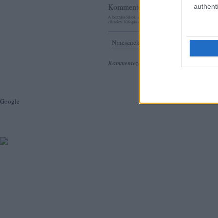
Kommentek:
authenti
A hozzászólások a
vonatkozó jogszabályok
értelmében felhaszná
ellenőrzi. Kifogás esetén forduljon a blog szerkesztőjéhez. Részlet
Nincsenek hozzászólások.
Kommentezéshez
lépj be
, vagy
regisztrálj
Google