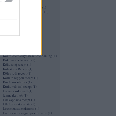
Ír kávé
(
1
)
Ízletes pirított zöldségköret
(
1
)
Joghurtban pácolt csirkemell
(
1
)
Kacsasült
(
1
)
kagylóleves
(
1
)
káposztaleves
(
1
)
Káposztasaláta retekkel és
graipefruittal
(
1
)
Karfiol pizza recept
(
1
)
Karfiol Popcorn
(
1
)
KFC csirke recept
(
1
)
Kocsonya recept
(
1
)
Koktélcseresznye készítése házilag
(
1
)
Kókuszos Rizskoch
(
1
)
Kókusztej recept
(
1
)
Köleskása Recept
(
1
)
Köles rudi recept
(
1
)
Kollath reggeli recept
(
1
)
Kovászos uborka
(
1
)
Kurkumás ital recept
(
1
)
Lecsós csirkemell
(
1
)
lenmagkenyér
(
1
)
Lilakáposzta recept
(
1
)
Lila káposzta saláta
(
1
)
Lisztmentes csokitorta
(
1
)
Lisztmentes sárgarépás brownie
(
1
)