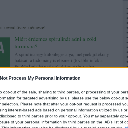
s keverd össze krémesre!
Miért érdemes spirulinát adni a zöld
turmixba?
A spirulina egy különleges alga, melynek jótékony
hatásait a tudomány is elismeri (további infók a
PubMed adatbázisában
). A turmixhoz adva:
Tápanyagban rendkívül gazdag:
Támogatja a
Not Process My Personal Information
szervezet általános vitalitását.
Energizáló:
Hozzájárulhat az energiaszint
to opt-out of the sale, sharing to third parties, or processing of your per
növeléséhez.
formation for targeted advertising by us, please use the below opt-out s
Antioxidánsokat tartalmaz:
Segíthet a sejtek
r selection. Please note that after your opt-out request is processed y
védelmében.
eing interest-based ads based on personal information utilized by us or
Fogyókúrához is ideális:
Tápláló, mégis alacsony
disclosed to third parties prior to your opt-out. You may separately opt-
kalóriatartalmú.
losure of your personal information by third parties on the IAB’s list of
Tipp: A spirulina enyhén karakteres ízét a menta