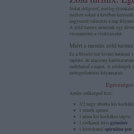
Sokat dolgozol, esetleg éjszakáz
mellett sokan a kávéban keressü
nagyszerű választás a nap folyamá
A zöld turmix nemcsak egy divat
visszanyerni a vitalitásodat.
Miért a mentás zöld turmix
Ez a frissítő ital kiváló hatással 
tápláló, de alacsony kalóriatarta
indíthatod a napot. A zöldségek 
méregtelenítési folyamatait.
Egészséges 
Amire szükséged lesz:
1/2 nagy uborka kis kockákr
1 marék spenót
1 alma kis kockákra vágva
gyömbér
1 evőkanál friss
spirulina por
1 kávéskanál