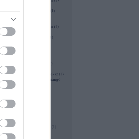
Édesburgonya-cukkini tócsni
(
1
)
Édesköménysaláta
(
1
)
Egészséges koktél receptek
(
1
)
eper kenyér recept
(
1
)
eper turmix
(
1
)
Epres diós gorgonzolás saláta
(
1
)
epres joghurt
(
1
)
Epres üdítő gyömbérsörrel
(
1
)
Falafel recept
(
1
)
feketeszeder lekvár
(
1
)
Fekete limonádé
(
1
)
Fokhagyma tinktúra
(
1
)
fusilli kagylóval borsóval
(
1
)
Gersli recept
(
1
)
Gluténmentes Chia magos keksz
(
1
)
Gluténmentes és tejmentes mangó
turmix
(
1
)
Görögdinnyés limonádé
(
1
)
Görögdinnye torta
(
1
)
grapfruit banánnal
(
1
)
Gyors diétás pizza
(
1
)
Gyors paleo hurka
(
1
)
Gyümölcsbólé recept
(
1
)
Gyümölcsleves diétás
(
1
)
Gyümölcssaláta ananászban
(
1
)
Gyümölcs saslik
(
1
)
halloween receptek
(
1
)