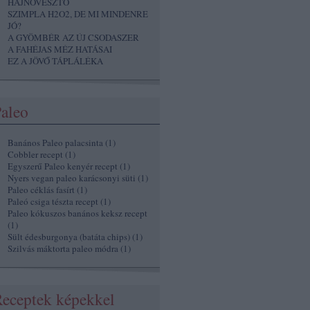
HAJNÖVESZTŐ
SZIMPLA H2O2, DE MI MINDENRE
JÓ?
A GYÖMBÉR AZ ÚJ CSODASZER
A FAHÉJAS MÉZ HATÁSAI
EZ A JÖVŐ TÁPLÁLÉKA
aleo
Banános Paleo palacsinta
(
1
)
Cobbler recept
(
1
)
Egyszerű Paleo kenyér recept
(
1
)
Nyers vegan paleo karácsonyi süti
(
1
)
Paleo céklás fasírt
(
1
)
Paleó csiga tészta recept
(
1
)
Paleo kókuszos banános keksz recept
(
1
)
Sült édesburgonya (batáta chips)
(
1
)
Szilvás máktorta paleo módra
(
1
)
eceptek képekkel