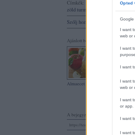
Címkék:
fogyókúra
méregtelenít
Opted 
zöld turmix
mentás zöldturmix
t
Google 
Szólj hozzá!
I want t
web or d
Ajánlott bejegyzések:
I want t
purpose
I want 
I want t
Almaecet diéta
🍍 Ananász –
web or d
finom, zsíréget
és immunerősí
gyümölcs
I want t
or app.
A bejegyzés trackback címe:
I want t
https://testunkegeszsegunk.blog.hu/ap
I want t