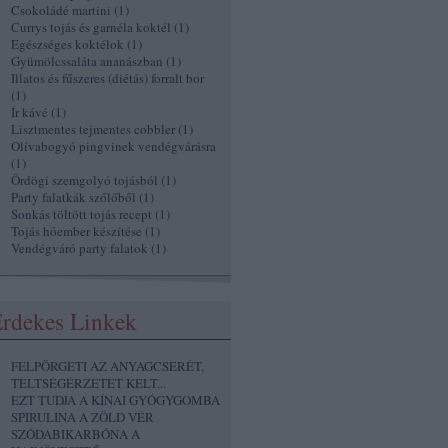
Csokoládé martini
(
1
)
Currys tojás és garnéla koktél
(
1
)
Egészséges koktélok
(
1
)
Gyümölcssaláta ananászban
(
1
)
Illatos és fűszeres (diétás) forralt bor
(
1
)
Ír kávé
(
1
)
Lisztmentes tejmentes cobbler
(
1
)
Olívabogyó pingvinek vendégvárásra
(
1
)
Ördögi szemgolyó tojásból
(
1
)
Party falatkák szőlőből
(
1
)
Sonkás töltött tojás recept
(
1
)
Tojás hóember készítése
(
1
)
Vendégváró party falatok
(
1
)
rdekes Linkek
FELPÖRGETI AZ ANYAGCSERÉT,
TELTSÉGÉRZETET KELT...
EZT TUDJA A KÍNAI GYÓGYGOMBA
SPIRULINA A ZÖLD VÉR
SZÓDABIKARBÓNA A