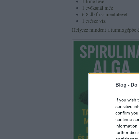
1 lime leve
1 evőkanál méz
6-8 db friss mentalevél
1 csésze víz
Helyezz mindent a turmixgépbe é
Blog -
Do 
If you wish 
sensitive in
confirm you
continue se
information 
further disc