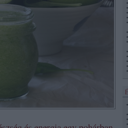
É
észség és energia egy pohárban