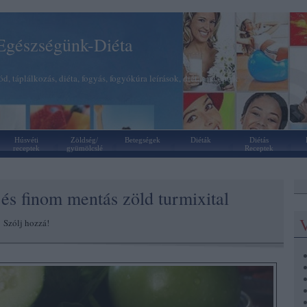
Egészségünk-Diéta
d, táplálkozás, diéta, fogyás, fogyókúra leírások, diétás receptek
Húsvéti
Zöldség/
Betegségek
Diéták
Diétás
receptek
gyümölcslé
Receptek
és finom mentás zöld turmixital
V
|
Szólj hozzá!