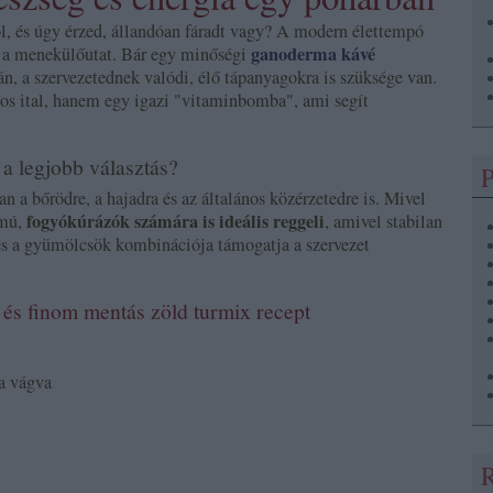
ol, és úgy érzed, állandóan fáradt vagy? A modern élettempó
ganoderma kávé
k a menekülőutat. Bár egy minőségi
n, a szervezetednek valódi, élő tápanyagokra is szüksége van.
os ital, hanem egy igazi "vitaminbomba", ami segít
 a legjobb választás?
P
van a bőrödre, a hajadra és az általános közérzetedre is. Mivel
fogyókúrázók számára is ideális reggeli
lmú,
, amivel stabilan
és a gyümölcsök kombinációja támogatja a szervezet
és finom mentás zöld turmix recept
a vágva
R