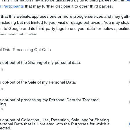
. This information may also be disclosed by us to third parties on the
IA
frissessége és az alma természetes édessége kiválóan
Participants
that may further disclose it to other third parties.
ellensúlyozza.
 that this website/app uses one or more Google services and may gath
including but not limited to your visit or usage behaviour. You may click 
 to Google and its third-party tags to use your data for below specifi
A spirulina por rendszeres fogyasztása természetes úton
ogle consent section.
tints ide, és szerezd be a prémium minőségű spirulinát a
 most!
l Data Processing Opt Outs
o opt-out of the Sharing of my personal data.
nk mézzel kandírozott
In
o opt-out of the Sale of my Personal Data.
In
nk (alma+cékla+sárgarépa ital)
to opt-out of processing my Personal Data for Targeted
hozzánk a Facebookon is:
ing.
In
o opt-out of Collection, Use, Retention, Sale, and/or Sharing
Tetszik
0
ersonal Data that Is Unrelated with the Purposes for which it
lected.