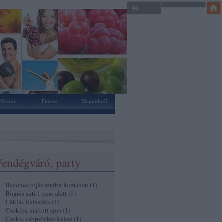
Híreink
Fitnesz
Magunkról
endégváró, party
Baconos tojás muffin formában
(
1
)
Bögrés süti 1 perc alatt
(
1
)
Céklás Halsaláta
(
1
)
Csokiba mártott eper
(
1
)
Csokis zabpelyhes keksz
(
1
)