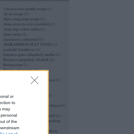
3 hozzávalós muffin recept
(
1
)
Ajvár recept
(
1
)
Akácvirágszörp recept
(
1
)
Alma-rózsa leveles tésztából
(
1
)
Alma répa cékla saláta
(
1
)
alma saláta
(
1
)
Ananászos csirkemell
(
1
)
AVOKÁDÓBAN SÜLT TOJÁS
(
1
)
avokádó krémleves
(
1
)
banános epres zabpehely muffin
(
1
)
Banános zabpehely falatkák
(
1
)
Bodzaszörp
(
1
)
Bögrés süti recept
(
1
)
borscs
(
1
)
Brokkoli és karfiol csőben sütve
(
1
)
céklasaláta
(
1
)
céklás palacsinta
(
1
)
Céklás pulyka fasírt recept
(
1
)
sonal or
cékla chips
(
1
)
ection to
Cékla vérnaranccsal (Vámpír Juice)
(
1
)
ou may
Chowder
(
1
)
 personal
cseresznyekompót kecskesajttal
(
1
)
Cseresznyés/Meggyes Chia puding
out of the
recept
(
1
)
 downstream
Cseresznyés kecskesajtos rukkola