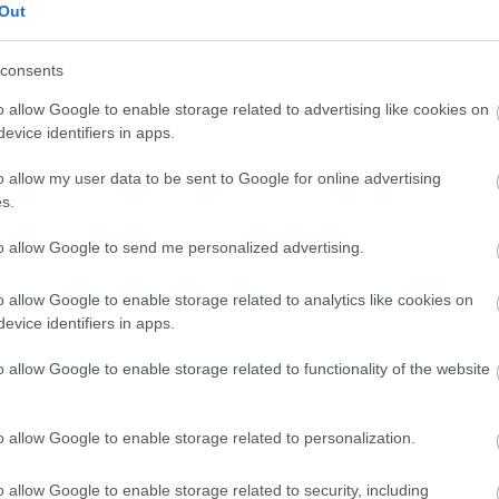
és
spirulina
immunrendszer erősítése
egészséges reggeli
Out
urmixital
egészséges turmix
egészséges italok
consents
o allow Google to enable storage related to advertising like cookies on
evice identifiers in apps.
o allow my user data to be sent to Google for online advertising
s.
to allow Google to send me personalized advertising.
o allow Google to enable storage related to analytics like cookies on
Kate Middleton -
Hozd formába
evice identifiers in apps.
ő
Dukan diétája
magad! Vásárlási
tő
tanácsok
fogyókúra idejére
o allow Google to enable storage related to functionality of the website
o allow Google to enable storage related to personalization.
i/trackback/id/5681326
o allow Google to enable storage related to security, including