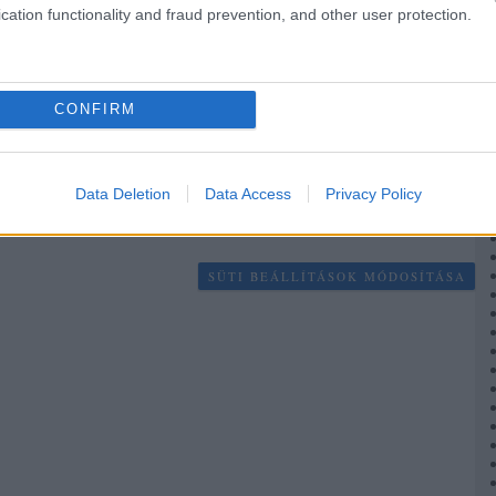
cation functionality and fraud prevention, and other user protection.
lói tartalomnak minősülnek, értük a
szolgáltatás technikai
üzemeltetője semmilyen felelősséget nem vállal, azokat nem
ek a
Felhasználási feltételekben
és az
adatvédelmi tájékoztatóban
.
CONFIRM
! ‐
Belépés Facebookkal
Data Deletion
Data Access
Privacy Policy
SÜTI BEÁLLÍTÁSOK MÓDOSÍTÁSA