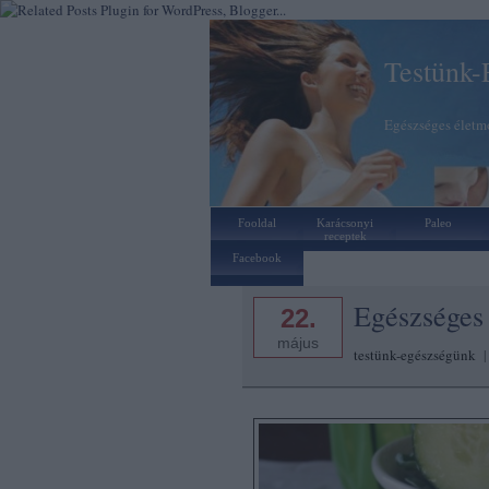
Testünk-
Egészséges életmó
Fooldal
Karácsonyi
Paleo
receptek
Facebook
Egészséges 
22.
május
testünk-egészségünk