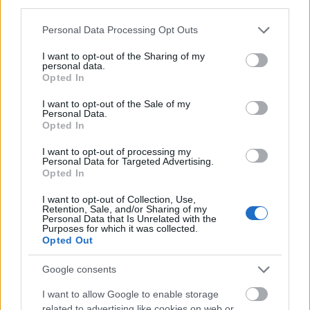
third parties.
Please note that this website/app uses one or more Google
Personal Data Processing Opt Outs
services and may gather and store information including but
not limited to your visit or usage behaviour. You may click to
I want to opt-out of the Sharing of my
personal data.
grant or deny consent to Google and its third-party tags to
Opted In
use your data for below specified purposes in below Google
consent section.
I want to opt-out of the Sale of my
Personal Data.
Opted In
I want to opt-out of processing my
Personal Data for Targeted Advertising.
Opted In
I want to opt-out of Collection, Use,
Retention, Sale, and/or Sharing of my
Personal Data that Is Unrelated with the
Purposes for which it was collected.
Opted Out
Google consents
I want to allow Google to enable storage
Hozzávalók három adag öregedésgátló
related to advertising like cookies on web or