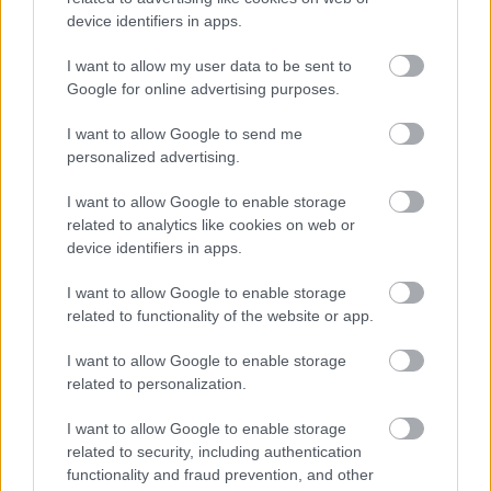
turmixhoz:
device identifiers in apps.
I want to allow my user data to be sent to
• másfél csésze jéghideg szűrt víz
Google for online advertising purposes.
• 6 csésze spenót
I want to allow Google to send me
personalized advertising.
• 5 csésze salátalevél
I want to allow Google to enable storage
• 2 szárzeller
related to analytics like cookies on web or
device identifiers in apps.
• 1 alma
I want to allow Google to enable storage
• 1 körte
related to functionality of the website or app.
• 1 banán
I want to allow Google to enable storage
related to personalization.
• egy teáskanál friss citromlé
I want to allow Google to enable storage
• fél csésze friss korianderlevél
related to security, including authentication
functionality and fraud prevention, and other
• fél csésze petrezselyemzöld