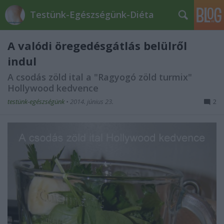
Testünk-Egészségünk-Diéta
A valódi öregedésgátlás belülről
indul
A csodás zöld ital a "Ragyogó zöld turmix"
Hollywood kedvence
testünk-egészségünk
•
2014. június 23.
2