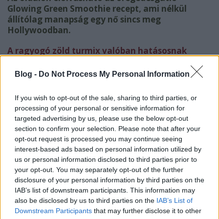
Glowing Green Smoothie recept, ami nélkül
állítólag manapság egy nő sincs meg
Hollywoodban.
A ragyogó zöld turmix valóban hatásosnak
tűnik, tele van növényi aminosavakkal,
antioxidánsokkal.
Blog -
Do Not Process My Personal Information
A sötétzöld levelek és egyéb szó szerinti
If you wish to opt-out of the sale, sharing to third parties, or
zöldségek tápanyagai segítenek a
processing of your personal or sensitive information for
méregtelenítésben is. A turmix két napig eláll a
targeted advertising by us, please use the below opt-out
hűtőben, de le is fagyasztható.
section to confirm your selection. Please note that after your
opt-out request is processed you may continue seeing
Ragyogó zöld turmix
interest-based ads based on personal information utilized by
us or personal information disclosed to third parties prior to
your opt-out. You may separately opt-out of the further
disclosure of your personal information by third parties on the
IAB’s list of downstream participants. This information may
also be disclosed by us to third parties on the
IAB’s List of
Downstream Participants
that may further disclose it to other