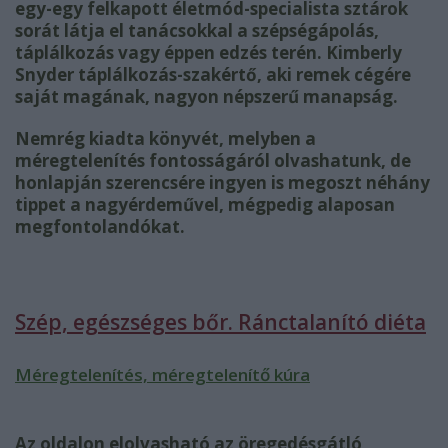
egy-egy felkapott életmód-specialista sztárok
sorát látja el tanácsokkal a szépségápolás,
táplálkozás vagy éppen edzés terén. Kimberly
Snyder táplálkozás-szakértő, aki remek cégére
saját magának, nagyon népszerű manapság.
Nemrég kiadta könyvét, melyben a
méregtelenítés fontosságáról olvashatunk, de
honlapján szerencsére ingyen is megoszt néhány
tippet a nagyérdeművel, mégpedig alaposan
megfontolandókat.
Szép, egészséges bőr. Ránctalanító diéta
Méregtelenítés, méregtelenítő kúra
Az oldalon elolvasható az öregedésgátló