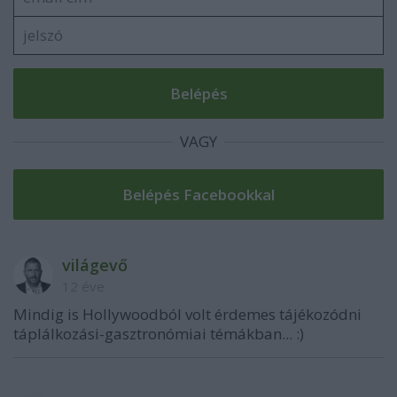
VAGY
világevő
12 éve
Mindig is Hollywoodból volt érdemes tájékozódni
táplálkozási-gasztronómiai témákban... :)